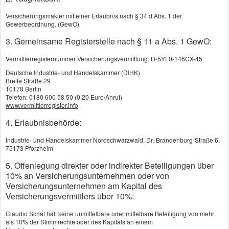
Alle europäischen Versicherungen haben in jedem Mitgliedsland der EU
Versicherungsmakler mit einer Erlaubnis nach § 34 d Abs. 1 der
sogenannte Schadenregulierungsbeauftragte. Wenn Sie beispielsweise
Gewerbeordnung. (GewO)
in Spanien in einen Verkehrsunfalls verwickelt sind, können Sie sich
nach Ihrem Urlaub an den Beauftragten der spanischen Versicherung
3. Gemeinsame Registerstelle nach § 11 a Abs. 1 GewO:
wenden. Wer das ist, erfahren Sie beim Zentralruf der Autoversicherer
(siehe oben).
Vermittlerregisternummer Versicherungsvermittlung: D-5YF0-146CX-45
Danach wenden Sie sich an den Schadenregulierungsbeauftragten der
Deutsche Industrie- und Handelskammer (DIHK)
ausländischen Versicherung. Der Beauftragte schickt dann einen
Breite Straße 29
Fragebogen an den Anspruchssteller und fordert den Europäischen
10178 Berlin
Unfallbericht, die Grüne Karte, Belege über entstandene Schäden, Fotos
Telefon: 0180 600 58 50 (0,20 Euro/Anruf)
des Unfallortes und weiter sachdienlichen Dokumente an.
www.vermittlerregister.info
Schließlich nimmt der Beauftragte mit der ausländischen Versicherung
4. Erlaubnisbehörde:
Kontakt auf, um die Schadendeckung durch die Versicherung bestätigen
zu lassen und die Schadenanzeige des Unfallgegners zu erhalten.
Industrie- und Handelskammer Nordschwarzwald, Dr.-Brandenburg-Straße 6,
75173 Pforzheim
Der Schaden wird dann auf der Grundlage des jeweilig geltenden
Rechts des Unfalllands reguliert.
5. Offenlegung direkter oder indirekter Beteiligungen über
10% an Versicherungsunternehmen oder von
Dafür gibt es eine Frist von drei Monaten. Konnte der Schaden noch
Versicherungsunternehmen am Kapital des
nicht reguliert werden, muß dann zumindest eine Stellungnahme
vorliegen.
Versicherungsvermittlers über 10%:
Ist beides noch nicht der Fall können Sie sich an den
Verein
Claudio Schäl hält keine unmittelbare oder mittelbare Beteiligung von mehr
Verkehrsopferhilfe
wenden.
als 10% der Stimmrechte oder des Kapitals an einem