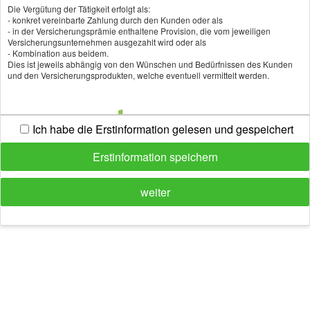
Die Vergütung der Tätigkeit erfolgt als:
Schäl
- konkret vereinbarte Zahlung durch den Kunden oder als
- in der Versicherungsprämie enthaltene Provision, die vom jeweiligen
Versicherungsunternehmen ausgezahlt wird oder als
- Kombination aus beidem.
Kontakt:
Dies ist jeweils abhängig von den Wünschen und Bedürfnissen des Kunden
und den Versicherungsprodukten, welche eventuell vermittelt werden.
Claudio Schäl
Leibnizstr. 4
72202 Nagold
Ich habe die Erstinformation gelesen und gespeichert
Tel.:
07452 6399573
Erstinformation speichern
Mobil:
0173 3242399
Diese Erstinformation wurde mit dem kostenlosen Generator von digidor erstellt.
E-Mail:
cs@schaelfinanz.de
weiter
oder nutzen Sie mein
Kontaktformular
Teilen