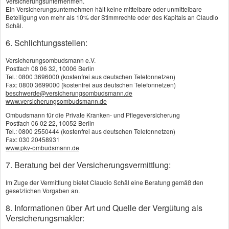
Versicherungsunternehmen.
Wenn Ihnen diese Informationen weitergeholfen haben, speichern Sie
Ein Versicherungsunternehmen hält keine mittelbare oder unmittelbare
doch jetzt diese Seite unter Ihren Favoriten ab und kommen Sie wieder.
Beteiligung von mehr als 10% der Stimmrechte oder des Kapitals an Claudio
Schäl.
6. Schlichtungsstellen:
Neu hier? - Registrieren!
Versicherungsombudsmann e.V.
Postfach 08 06 32, 10006 Berlin
Tel.: 0800 3696000 (kostenfrei aus deutschen Telefonnetzen)
Fax: 0800 3699000 (kostenfrei aus deutschen Telefonnetzen)
beschwerde@versicherungsombudsmann.de
Kunden - Login hier klicken
www.versicherungsombudsmann.de
Ombudsmann für die Private Kranken- und Pflegeversicherung
Postfach 06 02 22, 10052 Berlin
Tel.: 0800 2550444 (kostenfrei aus deutschen Telefonnetzen)
Fax: 030 20458931
www.pkv-ombudsmann.de
7. Beratung bei der Versicherungsvermittlung:
Im Zuge der Vermittlung bietet Claudio Schäl eine Beratung gemäß den
gesetzlichen Vorgaben an.
8. Informationen über Art und Quelle der Vergütung als
Versicherungsmakler:
Versicherungsmakler Claudio