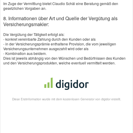
Im Zuge der Vermittlung bietet Claudio Schäl eine Beratung gemäß den
gesetzlichen Vorgaben an.
8. Informationen über Art und Quelle der Vergütung als
Versicherungsmakler:
Die Vergütung der Tätigkeit erfolgt als:
Wer eine lange Laufzeit hat und mal nachrechnet, stellt vielleicht fest,
- konkret vereinbarte Zahlung durch den Kunden oder als
dass er in seine Sterbegeldversicherung mehr Geld eingezahlt hat, als
- in der Versicherungsprämie enthaltene Provision, die vom jeweiligen
die Versicherungssumme hoch ist. Dann keine Angst haben, das Geld ist
Versicherungsunternehmen ausgezahlt wird oder als
nicht verloren , sondern erhöht dann weiter den Rückkaufswert und die
- Kombination aus beidem.
Versicherungssumme.
Dies ist jeweils abhängig von den Wünschen und Bedürfnissen des Kunden
und den Versicherungsprodukten, welche eventuell vermittelt werden.
Ein nicht zu unterschätzender Vorteil dieser lebenslangen Laufzeit ist,
dass der Versicherungsschutz eben auch ein Leben lang erhalten bleibt.
Während er bei einer Risikolebensversicherung irgendwann endet und
dann bei widrigen Umständen vielleicht kein Geld mehr für einen
würdevollen Abschied da ist.
Gerade auch für Alleinstehende kann das ein wichtiger Gedanke sein.
Diese Erstinformation wurde mit dem kostenlosen Generator von digidor erstellt.
Hier noch eine Auswahl der Orte, in denen ich meine Kunden persönlich
betreue und damit auch persönliche Besuche durchführe:
Sindelfingen, Böblingen, Herrenberg, Nagold, Pforzheim, Calw,
Freudenstadt, Dornstetten, Pfalzgrafenweiler, Haiterbach, Gärtringen,
Ehningen, Weil der Stadt, Ostelsheim, Simmozheim, Ebhausen,