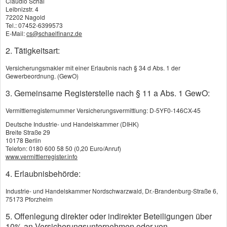
Claudio Schäl
Leibnizstr. 4
72202 Nagold
Tel.: 07452-6399573
E-Mail:
cs@schaelfinanz.de
2. Tätigkeitsart:
Versicherungsmakler mit einer Erlaubnis nach § 34 d Abs. 1 der
Gewerbeordnung. (GewO)
3. Gemeinsame Registerstelle nach § 11 a Abs. 1 GewO:
Vermittlerregisternummer Versicherungsvermittlung: D-5YF0-146CX-45
Begräbnisversicherung vergleichen
Deutsche Industrie- und Handelskammer (DIHK)
Breite Straße 29
10178 Berlin
Telefon: 0180 600 58 50 (0,20 Euro/Anruf)
Oft wird in der Sterbegeldversicherung (Bestattungsversicherung) die
www.vermittlerregister.info
Laufzeit mit der Beitragszahlungsdauer verwechselt. Bei alten Verträgen
war es auch tatsächlich oft so, dass die Beiträge bis zum 85. Geburtstag
4. Erlaubnisbehörde:
zu zahlen waren.
Industrie- und Handelskammer Nordschwarzwald, Dr.-Brandenburg-Straße 6,
Heute ist das allerdings anders. Der Vertrag läuft zwar auch heute noch
75173 Pforzheim
ein Leben lang (bis zum 100. Geburtstag) wenn er nicht vorher
gekündigt wird, aber die Beitragszahlungsdauer ist total flexibel
5. Offenlegung direkter oder indirekter Beteiligungen über
geworden.
10% an Versicherungsunternehmen oder von