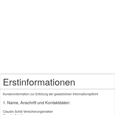
Versicherungsmakler
frei und unabhängig
auf Ihrer Seite
Laufzeit und Beitragszahlungsdauer - ein
Nachteil
Erstinformationen
Kundeninformation zur Erfüllung der gesetzlichen Informationspflicht
1. Name, Anschrift und Kontaktdaten:
Claudio Schäl Versicherungsmakler