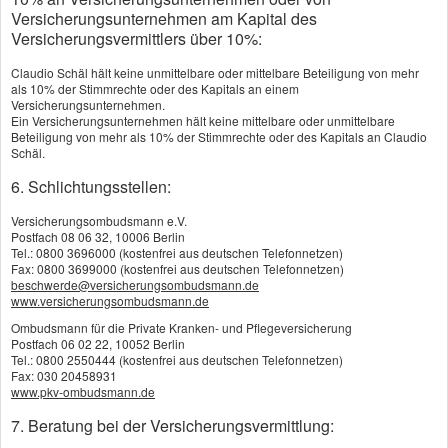
Man kann die Zahlung heute begrenzen auf ein bestimmtes Alter oder
Versicherungsunternehmen am Kapital des
eine bestimmte Anzahl von Jahren festlegen oder sogar einen
Versicherungsvermittlers über 10%:
Einmalbeitrag bezahlen und hat dann keine finanziellen Belastungen
mehr.
Claudio Schäl hält keine unmittelbare oder mittelbare Beteiligung von mehr
als 10% der Stimmrechte oder des Kapitals an einem
Viele Tarife beinhalten auch die Möglichkeit, das in einem schweren
Versicherungsunternehmen.
Pflegefall (Stufe III) die Beiträge von der Gesellschaft übernommen
Ein Versicherungsunternehmen hält keine mittelbare oder unmittelbare
werden.
Beteiligung von mehr als 10% der Stimmrechte oder des Kapitals an Claudio
Schäl.
6. Schlichtungsstellen:
Versicherungsombudsmann e.V.
Postfach 08 06 32, 10006 Berlin
Tel.: 0800 3696000 (kostenfrei aus deutschen Telefonnetzen)
Fax: 0800 3699000 (kostenfrei aus deutschen Telefonnetzen)
beschwerde@versicherungsombudsmann.de
www.versicherungsombudsmann.de
Ombudsmann für die Private Kranken- und Pflegeversicherung
Postfach 06 02 22, 10052 Berlin
Tel.: 0800 2550444 (kostenfrei aus deutschen Telefonnetzen)
Fax: 030 20458931
www.pkv-ombudsmann.de
7. Beratung bei der Versicherungsvermittlung: