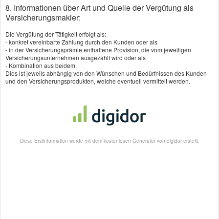
Ebhausen, Rohrdorf, Altensteig, Althengstett, Holzgerlingen, Horb,
8. Informationen über Art und Quelle der Vergütung als
Leonberg, Neubulach, Rottenburg, Schömberg, Tübingen, Bad
Versicherungsmakler:
Liebenzell, Bad Teinach, Zavelstein, Bondorf, Deckenpfronn,
Gäufelden, Gechingen, Hildrizhausen, Jettingen, Magstadt,
Maichingen, Mötzingen, Neuweiler, Schönaich, Schopfloch,
Die Vergütung der Tätigkeit erfolgt als:
Seebronn, Unterreichenbach, Waldachtal und selbstverständlich
- konkret vereinbarte Zahlung durch den Kunden oder als
Wildberg.
- in der Versicherungsprämie enthaltene Provision, die vom jeweiligen
Versicherungsunternehmen ausgezahlt wird oder als
- Kombination aus beidem.
Dies ist jeweils abhängig von den Wünschen und Bedürfnissen des Kunden
und den Versicherungsprodukten, welche eventuell vermittelt werden.
Neu hier? - Registrieren!
Diese Erstinformation wurde mit dem kostenlosen Generator von digidor erstellt.
Kunden - Login hier klicken