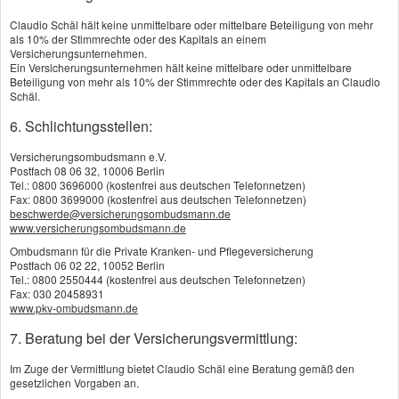
Anrede
Claudio Schäl hält keine unmittelbare oder mittelbare Beteiligung von mehr
Vorname
als 10% der Stimmrechte oder des Kapitals an einem
Versicherungsunternehmen.
Nachname
Ein Versicherungsunternehmen hält keine mittelbare oder unmittelbare
Telefonnummer
Beteiligung von mehr als 10% der Stimmrechte oder des Kapitals an Claudio
(Pflicht)
Schäl.
Am besten
6. Schlichtungsstellen:
erreichbar am:
Versicherungsombudsmann e.V.
Am besten
Postfach 08 06 32, 10006 Berlin
erreichbar
Tel.: 0800 3696000 (kostenfrei aus deutschen Telefonnetzen)
gegen:
Fax: 0800 3699000 (kostenfrei aus deutschen Telefonnetzen)
beschwerde@versicherungsombudsmann.de
www.versicherungsombudsmann.de
Ombudsmann für die Private Kranken- und Pflegeversicherung
Postfach 06 02 22, 10052 Berlin
Tel.: 0800 2550444 (kostenfrei aus deutschen Telefonnetzen)
Fax: 030 20458931
Hier noch eine kleine Auswahl der Orte, in denen ich Ihnen gerne
www.pkv-ombudsmann.de
persönlich und vor Ort helfe mit einem Vergleich den passenden
Bausparvertrag zu finden nehmen Sie einfach Kontakt zu mir auf:
7. Beratung bei der Versicherungsvermittlung:
Sindelfingen, Böblingen, Herrenberg, Nagold, Pforzheim, Calw,
Im Zuge der Vermittlung bietet Claudio Schäl eine Beratung gemäß den
Freudenstadt, Dornstetten, Pfalzgrafenweiler, Haiterbach,
gesetzlichen Vorgaben an.
Gärtringen, Ehningen, Weil der Stadt, Ostelsheim, Simmozheim,