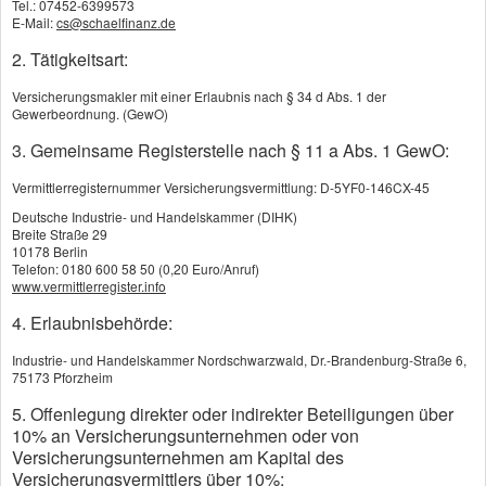
Tel.: 07452-6399573
Sollten Ihr Arbeitgeber keine VwL oder nur einen Teil der möglichen
E-Mail:
cs@schaelfinanz.de
470,-- / Jahr bezahlen, haben Sie die Möglichkeit, den Betrag mit Ihrem
eigenen Geld aufzustocken.
2. Tätigkeitsart:
Auf diese Weise können Sie die maximal mögliche Förderung voll
ausnutzen.
Versicherungsmakler mit einer Erlaubnis nach § 34 d Abs. 1 der
Gewerbeordnung. (GewO)
Die Überweisung auf den Bausparvertrag erfolgt jedoch nicht vom
Bruttolohn wie bei einer betrieblichen Altersvorsorge, sondern erst nach
3. Gemeinsame Registerstelle nach § 11 a Abs. 1 GewO:
Berechnung der Lohnsteuer und den Sozialabgaben.
Wenn Ehepaare einen Bausparvertrag für ihre Vermögenswirksamen
Vermittlerregisternummer Versicherungsvermittlung: D-5YF0-146CX-45
Leistungen nutzen wollen, genügt es durchaus einen einzigen Vertrag
Deutsche Industrie- und Handelskammer (DIHK)
abzuschließen und die
Breite Straße 29
Vermögenswirksamen Leistungen der beiden Ehegatten auf nur einen
10178 Berlin
Vertrag einzuzahlen.
Telefon: 0180 600 58 50 (0,20 Euro/Anruf)
www.vermittlerregister.info
Damit sparen Sie sich schon die Abschlußgebühr für den zweiten
Bausparvertrag.
4. Erlaubnisbehörde:
Auf der rechten Seite finden Sie meine Kontaktdaten. Ich freue mich
darauf Sie kennenzulernen.
Industrie- und Handelskammer Nordschwarzwald, Dr.-Brandenburg-Straße 6,
75173 Pforzheim
Für eine Onlineberatung - deutschlandweit - füllen Sie bitte das folgende
Kontaktformular aus:
5. Offenlegung direkter oder indirekter Beteiligungen über
10% an Versicherungsunternehmen oder von
Versicherungsunternehmen am Kapital des
Email
Versicherungsvermittlers über 10%: