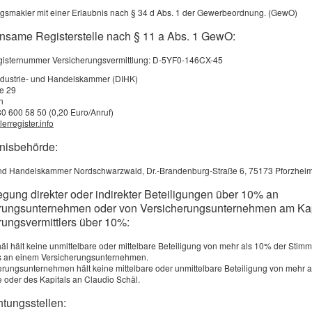
Wohnungsbauprämie,
zung staatlicher Förderungen -
gsmakler mit einer Erlaubnis nach § 34 d Abs. 1 der Gewerbeordnung. (GewO)
beitnehmersparzulage
und Wohnriester
nsame Registerstelle nach § 11 a Abs. 1 GewO:
inger Sparbeitrag notwendig
egisternummer Versicherungsvermittlung: D-5YF0-146CX-45
erbrechung der Sparleistung möglich
ndustrie- und Handelskammer (DIHK)
ße 29
e Sicherheit durch den Bausparkassen-Einlagensicherungsfonds und die
n
tschädigungseinrichtung der deutschen Banken GmbH
80 600 58 50 (0,20 Euro/Anruf)
erregister.info
lehen ohne Grundbucheintrag oder mit nachrangigem Grundbucheintrag
bnisbehörde:
dereinzahlungen in der Ansparphase und Sondertilgungen in der
 und Handelskammer Nordschwarzwald, Dr.-Brandenburg-Straße 6, 75173 Pforzhei
lehensphase sind möglich
egung direkter oder indirekter Beteiligungen über 10% an
nriester möglich
rungsunternehmen oder von Versicherungsunternehmen am Kap
rungsvermittlers über 10%:
 den Nachteilen eines Bausparvertrages würde ich folgendes zählen:
äl hält keine unmittelbare oder mittelbare Beteiligung von mehr als 10% der Stim
ürlich aus Ihrer Sicht die Abschlußgebühr (meist zwischen 1% und 1,6%)
ls an einem Versicherungsunternehmen.
erungsunternehmen hält keine mittelbare oder unmittelbare Beteiligung von mehr 
Wohnungsbauprämien
szahlung der
nur bei wohnwirtschaftlicher
 oder des Kapitals an Claudio Schäl.
wendung (Ausnahme sind Bausparer unter 25 Jahren) und Bindungsfrist bei
Arbeitnehmersparzulage
antragung der
.
htungsstellen: