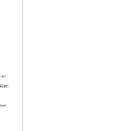
cs@schaelfinanz.de
E-Mail:
Kontaktformular
oder nutzen Sie mein
Teilen
 an.
kler:
hmen