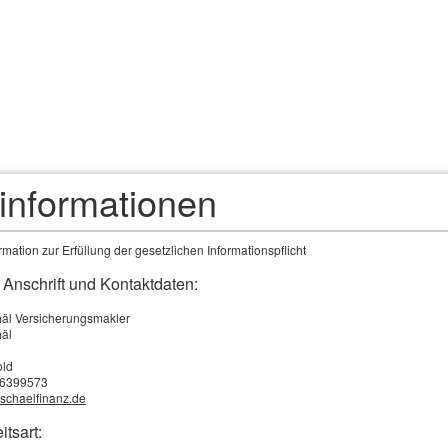
kler
ngig
tinformationen
mation zur Erfüllung der gesetzlichen Informationspflicht
 Anschrift und Kontaktdaten:
rteile und Nachteile des Bausparvertrages
äl Versicherungsmakler
häl
 den Vorteilen eines Bausparvertrages würde ich folgendes zählen:
ld
2-6399573
 bauen sich Eigenkapital auf
schaelfinanz.de
antierter Zins - sowohl in der Ansparphase, als auch in der Darlehensphase
itsart: