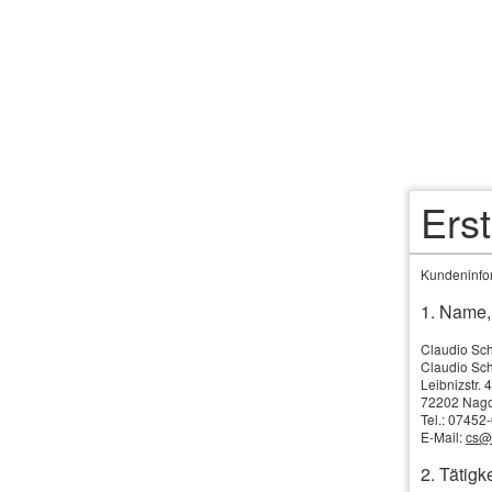
Versicherungsma
frei und unabhä
auf Ihrer Seite
Ers
Kundeninfor
1. Name,
Vo
Claudio Sch
Startseite
Claudio Sc
Leibnizstr. 4
Zu
Privatkunden
72202 Nago
Versicherungsvergleiche
Tel.: 0745
Sie
E-Mail:
cs@
KfZ-Versicherung
gar
2. Tätigke
vergleichen