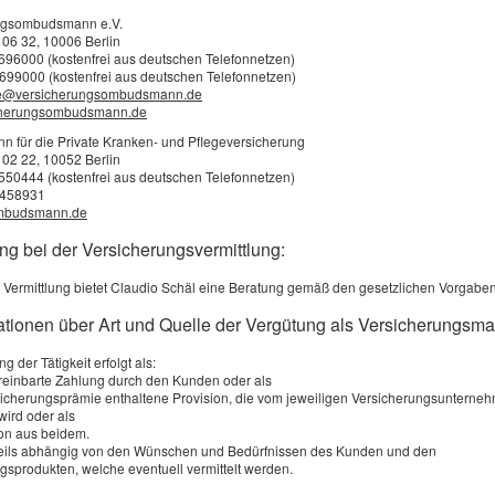
 möchten mehr wissen? Nehmen Sie jetzt Kontakt zu uns auf:
ngsombudsmann e.V.
 06 32, 10006 Berlin
3696000 (kostenfrei aus deutschen Telefonnetzen)
699000 (kostenfrei aus deutschen Telefonnetzen)
e@versicherungsombudsmann.de
ail
cherungsombudsmann.de
rede
für die Private Kranken- und Pflegeversicherung
 02 22, 10052 Berlin
orname
2550444 (kostenfrei aus deutschen Telefonnetzen)
0458931
achname
mbudsmann.de
lefonnummer
ng bei der Versicherungsvermittlung:
flicht)
 besten erreichbar
 Vermittlung bietet Claudio Schäl eine Beratung gemäß den gesetzlichen Vorgaben
m:
mationen über Art und Quelle der Vergütung als Versicherungsma
 besten erreichbar
gen:
g der Tätigkeit erfolgt als:
ereinbarte Zahlung durch den Kunden oder als
rsicherungsprämie enthaltene Provision, die vom jeweiligen Versicherungsunterne
wird oder als
on aus beidem.
weils abhängig von den Wünschen und Bedürfnissen des Kunden und den
gsprodukten, welche eventuell vermittelt werden.