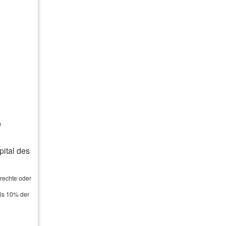
Versicherungsmakler
Claudio Schäl
m
Kontakt:
ital des
Claudio Schäl
Leibnizstr. 4
mrechte oder
72202 Nagold
als 10% der
Tel.:
07452 6399573
Mobil:
0173 3242399