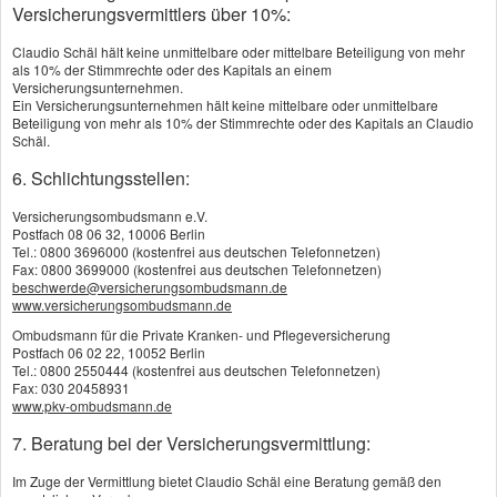
fragen, ob bereits ein Antrag abgelehnt wurde.
Versicherungsvermittlers über 10%:
Außerdem können diese Sie dann auch fragen, warum Sie bereits
Claudio Schäl hält keine unmittelbare oder mittelbare Beteiligung von mehr
abgelehnt wurden und den Befundbericht ihrerseits von Ihnen
als 10% der Stimmrechte oder des Kapitals an einem
anfordern. Und diese Frage müssen Sie auch wieder wahrheitsgemäß
Versicherungsunternehmen.
beantworten. Mit dem wahrscheinlichen Risiko wieder abgelehnt zu
Ein Versicherungsunternehmen hält keine mittelbare oder unmittelbare
werden Und so geht das Spiel dann immer weiter.
Beteiligung von mehr als 10% der Stimmrechte oder des Kapitals an Claudio
Schäl.
Übrigens, im Regelfall erhalten Sie keine Begründung für die Ablehnung
sondern nur ein freundliches Ablehnungsschreiben, in dem Sie
6. Schlichtungsstellen:
bestenfalls noch bedauert werden.
Versicherungsombudsmann e.V.
Aufgrund unserer Datenschutzbestimmungen erfahren auch die
Postfach 08 06 32, 10006 Berlin
Vermittler nicht die wahren Ablehnungsgründe. Deshalb besteht auch
Tel.: 0800 3696000 (kostenfrei aus deutschen Telefonnetzen)
keinerlei Möglichkeit gegen eine eventuelle Fehlentscheidung Protest
Fax: 0800 3699000 (kostenfrei aus deutschen Telefonnetzen)
ein zu legen.
beschwerde@versicherungsombudsmann.de
www.versicherungsombudsmann.de
Und noch einmal will ich darauf hinweisen, dass der Befundbericht von
Ihnen zu bezahlen ist. Selbst dann, wenn der Befund gut für Sie ausfällt
Ombudsmann für die Private Kranken- und Pflegeversicherung
und die Versicherung den Vertrag mit Ihnen schließt.
Postfach 06 02 22, 10052 Berlin
Tel.: 0800 2550444 (kostenfrei aus deutschen Telefonnetzen)
Diese Rechnung ist Ihre Rechnung.
Fax: 030 20458931
www.pkv-ombudsmann.de
Deswegen noch einmal der Hinweis eine Gesellschaft mit guten
Leistungen auszuwählen, die möglichst keine problembehafteten
7. Beratung bei der Versicherungsvermittlung:
Antragsfragen stellt und damit keine zu strengen Annahmebedingungen
hat. Die Sicherheit einen ausgewählten Tarif sicher abschließen zu
Im Zuge der Vermittlung bietet Claudio Schäl eine Beratung gemäß den
können ist absolut wichtig.