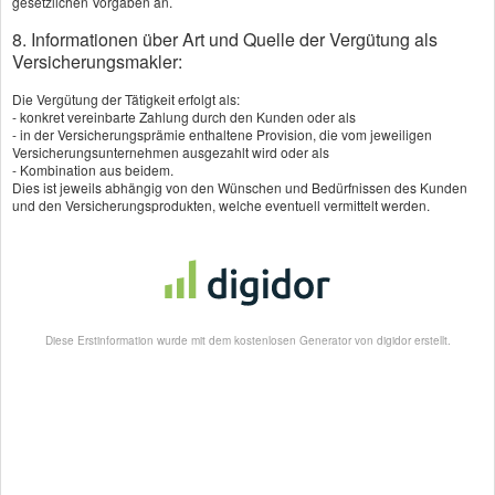
gesetzlichen Vorgaben an.
jetzt die Zahnzusatzversicherung auf Preis und Leistung vergleichen
8. Informationen über Art und Quelle der Vergütung als
jetzt hier klicken
Versicherungsmakler:
Die Vergütung der Tätigkeit erfolgt als:
- konkret vereinbarte Zahlung durch den Kunden oder als
- in der Versicherungsprämie enthaltene Provision, die vom jeweiligen
Versicherungsunternehmen ausgezahlt wird oder als
Wenn Sie lieber mit mir persönlich sprechen wollen, nehmen Sie gerne
- Kombination aus beidem.
Kontakt zu mir auf.
Dies ist jeweils abhängig von den Wünschen und Bedürfnissen des Kunden
und den Versicherungsprodukten, welche eventuell vermittelt werden.
In den folgenden Orten, kann ich Sie auch zu hause besuchen:
Horb, Altensteig, Böblingen, Sindelfingen, Herrenberg, Nagold,
Pforzheim, Calw, Freudenstadt, Dornstetten, Pfalzgrafenweiler,
Haiterbach, Gärtringen, Ehningen, Weil der Stadt, Ostelsheim,
Simmozheim, Ebhausen, Rohrdorf, Althengstett, Holzgerlingen,
Leonberg, Neubulach, Rottenburg, Schömberg, Tübingen, Bad
Liebenzell, Bad Teinach, Zavelstein, Bondorf, Deckenpfronn, Gäufelden,
Diese Erstinformation wurde mit dem kostenlosen Generator von digidor erstellt.
Gechingen, Hildrizhausen, Jettingen, Magstadt, Maichingen, Mötzingen,
Neuweiler, Schönaich, Schopfloch, Seebronn, Unterreichenbach,
Waldachtal und selbstverständlich Wildberg.
Neu hier? - Registrieren!