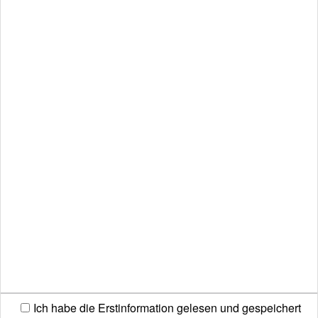
Kunden - Login hier klicken
Versicherungsmakler Claudio
Schäl
Kontakt:
Ich habe die Erstinformation gelesen und gespeichert