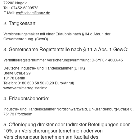
72202 Nagold
Tel.: 07452-6399573
E-Mail:
cs@schaelfinanz.de
2. Tätigkeitsart:
Lassen Sie uns noch einmal kurz auf die Annahmebedingungen der
Versicherungsmakler mit einer Erlaubnis nach § 34 d Abs. 1 der
Versicherungen eingehen.
Gewerbeordnung. (GewO)
Diese Annahmebedingungen unterscheiden sich von Versicherung zu
Versicherung.
3. Gemeinsame Registerstelle nach § 11 a Abs. 1 GewO:
Für Sie als Laien werden die Bedingungen nur durch die Fragen im
Vermittlerregisternummer Versicherungsvermittlung: D-5YF0-146CX-45
Versicherungsantrag sichtbar. Aber was die jeweilige Gesellschaft dann
macht, bleibt Ihnen verborgen. Wie auch vielen Versicherungsvermittlern
Deutsche Industrie- und Handelskammer (DIHK)
die meist nur mit einer oder wenigen Gesellschaften Erfahrungen haben.
Breite Straße 29
10178 Berlin
Die Annahmebedingungen werden leider auch nur von den wenigsten
Telefon: 0180 600 58 50 (0,20 Euro/Anruf)
Versicherungen veröffentlicht. Wodurch die Erfahrung eines Vermittlers
www.vermittlerregister.info
für Sie sehr wichtig wird. Einfach um Ablehnungen, Erschwernisse und
auch besonders die Anforderung von Befundberichten zu vermeiden.
4. Erlaubnisbehörde:
Befundberichte haben die unangenehme Eigenschaft, dass Sie vorher
Industrie- und Handelskammer Nordschwarzwald, Dr.-Brandenburg-Straße 6,
nie genau wissen, was drin stehen wird.
75173 Pforzheim
Das heißt, es kommt immer wieder vor, dass dann etwas drin steht, was
5. Offenlegung direkter oder indirekter Beteiligungen über
die Gesellschaft veranlasst Ihren Antrag abzulehnen. Und wie schon
10% an Versicherungsunternehmen oder von
gesagt, entsteht dadurch das Risiko auch von anderen Versicherungen
Versicherungsunternehmen am Kapital des
abgelehnt zu werden, weil diese wiederum in Ihren Anträgen danach